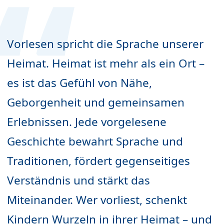
Am Bundesweiten Vorlesetag werden viele
Bahnhöfe in Deutschland zu
Vorlesen spricht die Sprache unserer
Vorlesebahnhöfen
© Deutsche Bahn AG
Heimat. Heimat ist mehr als ein Ort –
es ist das Gefühl von Nähe,
Geborgenheit und gemeinsamen
Erlebnissen. Jede vorgelesene
Geschichte bewahrt Sprache und
Traditionen, fördert gegenseitiges
Verständnis und stärkt das
Miteinander. Wer vorliest, schenkt
Kindern Wurzeln in ihrer Heimat – und