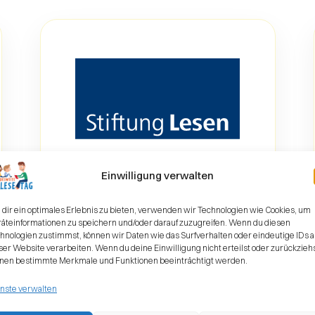
Einwilligung verwalten
dir ein optimales Erlebnis zu bieten, verwenden wir Technologien wie Cookies, um
äteinformationen zu speichern und/oder darauf zuzugreifen. Wenn du diesen
hnologien zustimmst, können wir Daten wie das Surfverhalten oder eindeutige IDs a
ser Website verarbeiten. Wenn du deine Einwilligung nicht erteilst oder zurückziehs
nen bestimmte Merkmale und Funktionen beeinträchtigt werden.
nste verwalten