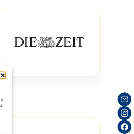
uf
t,