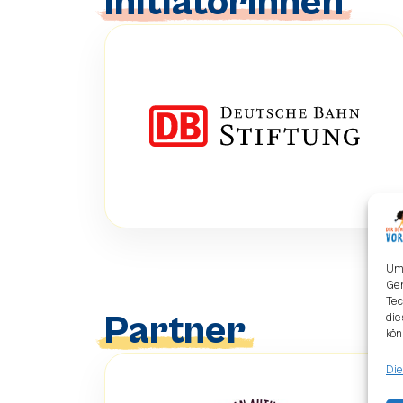
Initiatorinnen
Um 
Ger
Tec
Partner
die
kön
Die