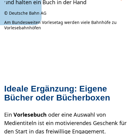
© Deutsche Bahn AG
Am Bundesweiten Vorlesetag werden viele Bahnhöfe zu
Vorlesebahnhöfen
×
Ideale Ergänzung: Eigene
Am Bundesweiten Vorlesetag werden viele
Bücher oder Bücherboxen
Bahnhöfe zu Vorlesebahnhöfen
© Deutsche Bahn AG
Ein
Vorlesebuch
oder eine Auswahl von
Medientiteln ist ein motivierendes Geschenk für
den Start in das freiwillige Engagement.