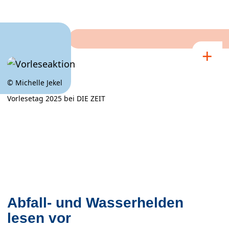
© Michelle Jekel
Vorlesetag 2025 bei DIE ZEIT
×
Vorlesetag 2025 bei DIE ZEIT
© Michelle Jekel
Abfall- und Wasserhelden
lesen vor