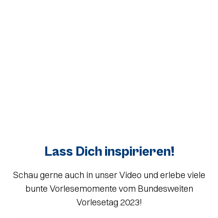
×
Lass Dich inspirieren!
Schau gerne auch in unser Video und erlebe viele
bunte Vorlesemomente vom Bundesweiten
Susanne Daubner und Elmo von der
Sesamstraße lesen im Tagesschau-Studio
Vorlesetag 2023!
vor